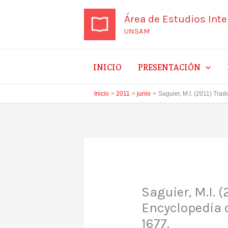
Ir
Área de Estudios Int
al
UNSAM
contenido
INICIO
PRESENTACIÓN
Inicio
2011
junio
Saguier, M.I. (2011) Tra
Saguier, M.I. (
Encyclopedia o
1677.