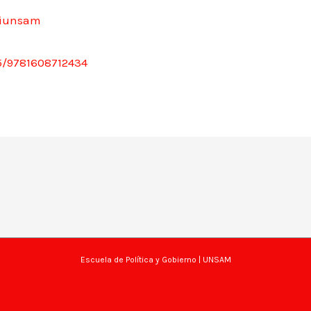
iunsam
35/9781608712434
Escuela de Política y Gobierno
| UNSAM