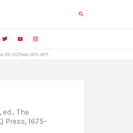
Buscar
gton, DC: CQ Press, 1675–1677.
 ed., The
Q Press, 1675–