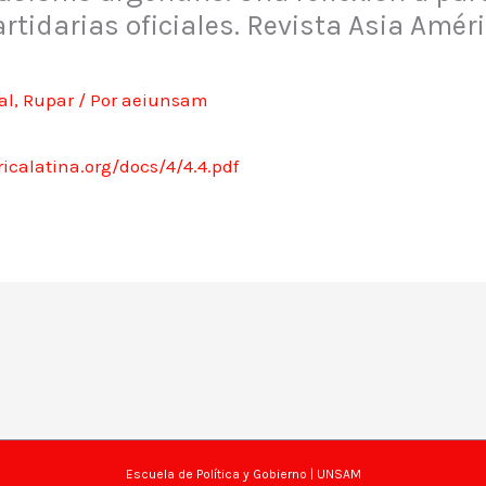
rtidarias oficiales. Revista Asia Améri
al
,
Rupar
/ Por
aeiunsam
icalatina.org/docs/4/4.4.pdf
Escuela de Política y Gobierno
| UNSAM