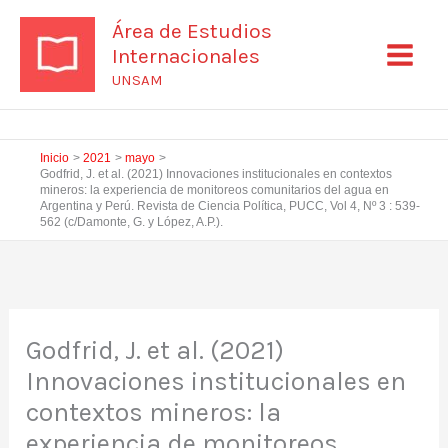
Ir
Área de Estudios
al
Internacionales
contenido
UNSAM
Inicio
2021
mayo
Godfrid, J. et al. (2021) Innovaciones institucionales en contextos
mineros: la experiencia de monitoreos comunitarios del agua en
Argentina y Perú. Revista de Ciencia Política, PUCC, Vol 4, Nº 3 : 539-
562 (c/Damonte, G. y López, A.P.).
Godfrid, J. et al. (2021)
Innovaciones institucionales en
contextos mineros: la
experiencia de monitoreos