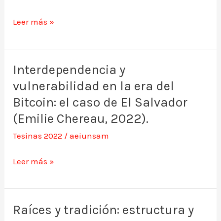
refugiados
de
Leer más »
2015:
implicancias
para
Interdependencia y
Interdependencia
el
vulnerabilidad en la era del
y
Espacio
vulnerabilidad
Bitcoin: el caso de El Salvador
Schengen
en
(Emilie Chereau, 2022).
(Manuel
la
Tesinas 2022
/
aeiunsam
Núñez,
era
2022).
del
Leer más »
Bitcoin:
el
caso
Raíces y tradición: estructura y
Raíces