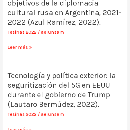
de
objetivos de la diplomacia
y
El
tradición:
cultural rusa en Argentina, 2021-
Salvador
estructura
2022 (Azul Ramírez, 2022).
(Emilie
y
Tesinas 2022
/
aeiunsam
Chereau,
objetivos
2022).
de
Leer más »
la
diplomacia
cultural
Tecnología y política exterior: la
Tecnología
rusa
seguritización del 5G en EEUU
y
en
política
durante el gobierno de Trump
Argentina,
exterior:
(Lautaro Bermúdez, 2022).
2021-
la
Tesinas 2022
/
aeiunsam
2022
seguritización
(Azul
del
Leer más »