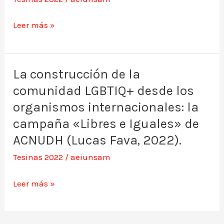
y
militarización
la
de
Leer más »
Conféderation
Brasil
Paysanne
durante
(Pedro
la
La construcción de la
La
Sukarevicius,
presidencia
comunidad LGBTIQ+ desde los
construcción
2022).
de
de
organismos internacionales: la
Jair
la
campaña «Libres e Iguales» de
Bolsonaro
comunidad
ACNUDH (Lucas Fava, 2022).
(Juan
LGBTIQ+
Tesinas 2022
/
aeiunsam
Assandri,
desde
2022).
los
Leer más »
organismos
internacionales: