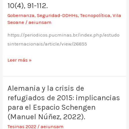
frente
(2022)
10(4), 91-112.
al
La
Gobernanza
,
Seguridad-DDHHs
,
Tecnopolítica
,
Vila
auge
ciberhegemonía
Seoane
/
aeiunsam
de
de
https://periodicos.pucminas.br/index.php/estudo
la
EEUU
sinternacionais/article/view/26855
República
en
islámica
la
Leer más »
(2011-
OEA.
2019)
Estudos
(Santiago
Internacionaes,
Alemania y la crisis de
Alemania
Ott,
10(4),
refugiados de 2015: implicancias
y
2022).
91-
la
para el Espacio Schengen
112.
crisis
(Manuel Núñez, 2022).
de
Tesinas 2022
/
aeiunsam