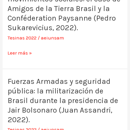
(Wanda
el
Amigos de la Tierra Brasil y la
Gómez,
posicionamiento
Conféderation Paysanne (Pedro
2022).
de
Sukarevicius, 2022).
los
Tesinas 2022
/
aeiunsam
movimientos
sociales:
Leer más »
el
caso
de
Fuerzas Armadas y seguridad
Fuerzas
Amigos
pública: la militarización de
Armadas
de
y
Brasil durante la presidencia de
la
seguridad
Jair Bolsonaro (Juan Assandri,
Tierra
pública:
2022).
Brasil
la
Tesinas 2022
/
aeiunsam