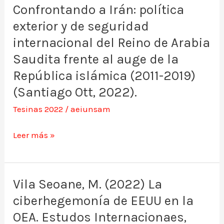
Confrontando a Irán: política
Confrontando
exterior y de seguridad
a
Irán:
internacional del Reino de Arabia
política
Saudita frente al auge de la
exterior
República islámica (2011-2019)
y
(Santiago Ott, 2022).
de
Tesinas 2022
/
aeiunsam
seguridad
internacional
Leer más »
del
Reino
de
Vila Seoane, M. (2022) La
Vila
Arabia
ciberhegemonía de EEUU en la
Seoane,
Saudita
M.
OEA. Estudos Internacionaes,