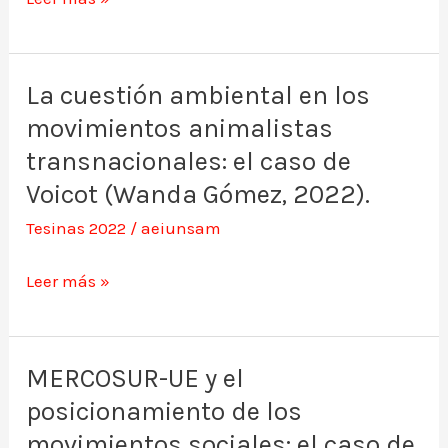
Ramírez,
5G
2022).
en
EEUU
La cuestión ambiental en los
La
durante
movimientos animalistas
cuestión
el
ambiental
transnacionales: el caso de
gobierno
en
Voicot (Wanda Gómez, 2022).
de
los
Tesinas 2022
/
aeiunsam
Trump
movimientos
(Lautaro
animalistas
Leer más »
Bermúdez,
transnacionales:
2022).
el
caso
MERCOSUR-UE y el
MERCOSUR-
de
posicionamiento de los
UE
Voicot
y
movimientos sociales: el caso de