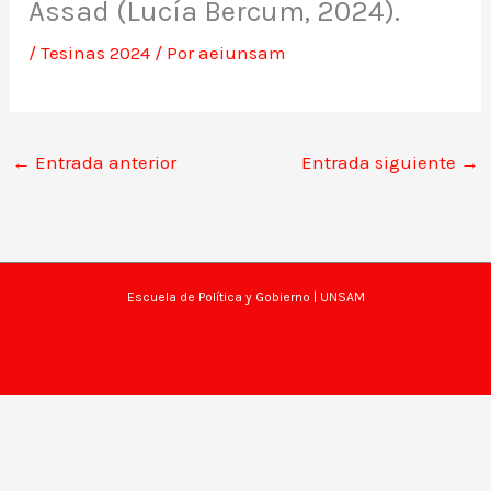
Assad (Lucía Bercum, 2024).
/
Tesinas 2024
/ Por
aeiunsam
←
Entrada anterior
Entrada siguiente
→
Escuela de Política y Gobierno
| UNSAM