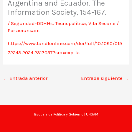
Argentina and Ecuador. The
Information Society, 154-167.
/
Seguridad-DDHHs
,
Tecnopolítica
,
Vila Seoane
/
Por
aeiunsam
https://www.tandfonline.com/doi/full/10.1080/019
72243.2024.2317057?src=exp-la
←
Entrada anterior
Entrada siguiente
→
Escuela de Política y Gobierno
| UNSAM