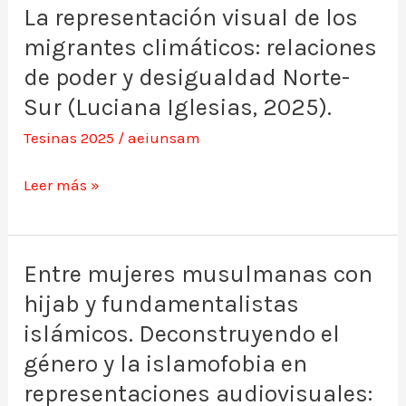
La representación visual de los
La
migrantes climáticos: relaciones
representación
visual
de poder y desigualdad Norte-
de
Sur (Luciana Iglesias, 2025).
los
Tesinas 2025
/
aeiunsam
migrantes
climáticos:
Leer más »
relaciones
de
poder
Entre mujeres musulmanas con
Entre
y
hijab y fundamentalistas
mujeres
desigualdad
musulmanas
islámicos. Deconstruyendo el
Norte-
con
género y la islamofobia en
Sur
hijab
representaciones audiovisuales: